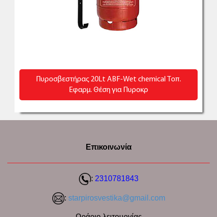
Πυροσβεστήρας 20Lt ABF-Wet chemical Τοπ.
Εφαρμ. Θέση για Πυροκρ
Επικοινωνία
:
2310781843
:
starpirosvestika@gmail.com
Ωράριο λειτουργίας