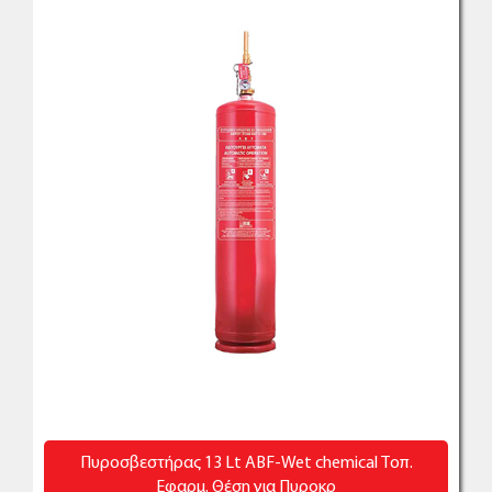
Πυροσβεστήρας 13 Lt ABF-Wet chemical Τοπ.
Εφαρμ. Θέση για Πυροκρ