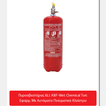
Πυροσβεστήρας 6Lt ABF-Wet Chemical Τοπ.
Εφαρμ. Με Αυτόματο Πνευματικό Κλείστρο