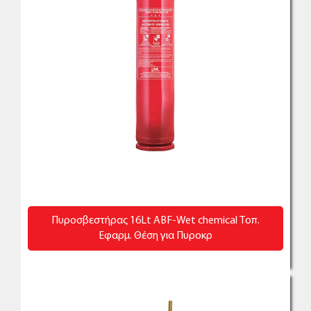
Πυροσβεστήρας 16Lt ABF-Wet chemical Τοπ.
Εφαρμ. Θέση για Πυροκρ