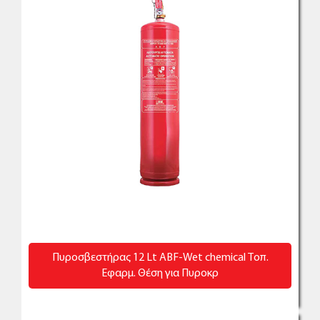
Πυροσβεστήρας 12 Lt ABF-Wet chemical Τοπ.
Εφαρμ. Θέση για Πυροκρ