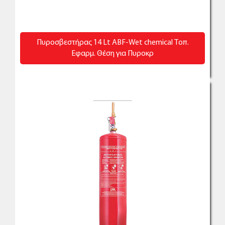
Πυροσβεστήρας 14 Lt ABF-Wet chemical Τοπ.
Εφαρμ. Θέση για Πυροκρ