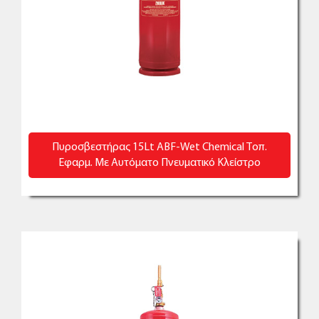
Πυροσβεστήρας 15Lt ABF-Wet Chemical Τοπ.
Εφαρμ. Με Αυτόματο Πνευματικό Κλείστρο