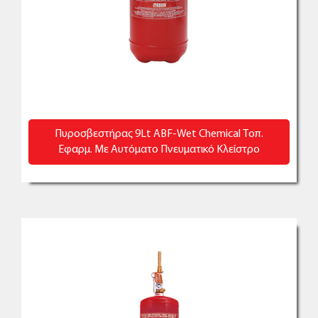
Πυροσβεστήρας 9Lt ABF-Wet Chemical Τοπ.
Εφαρμ. Με Αυτόματο Πνευματικό Κλείστρο