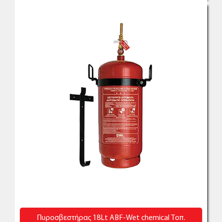
Πυροσβεστήρας 18Lt ABF-Wet chemical Τοπ.