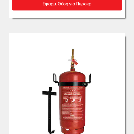
Εφαρμ. Θέση για Πυροκρ