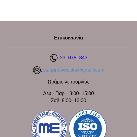
Επικοινωνία
:
2310781843
:
starpirosvestika@gmail.com
Ωράριο λειτουργίας
Δευ - Παρ 8:00- 15:00
Σαβ 8:00- 13:00