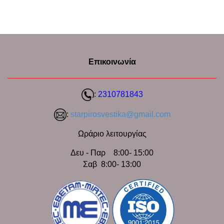
Επικοινωνία
:
2310781843
:
starpirosvestika@gmail.com
Ωράριο λειτουργίας
Δευ - Παρ 8:00- 15:00
Σαβ 8:00- 13:00