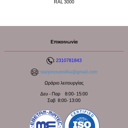
RAL 3000
Επικοινωνία
:
2310781843
:
starpirosvestika@gmail.com
Ωράριο λειτουργίας
Δευ - Παρ 8:00- 15:00
Σαβ 8:00- 13:00