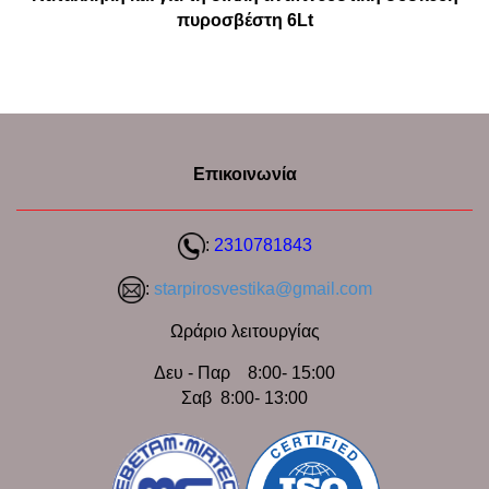
πυροσβέστη 6Lt
Επικοινωνία
:
2310781843
:
starpirosvestika@gmail.com
Ωράριο λειτουργίας
Δευ - Παρ 8:00- 15:00
Σαβ 8:00- 13:00